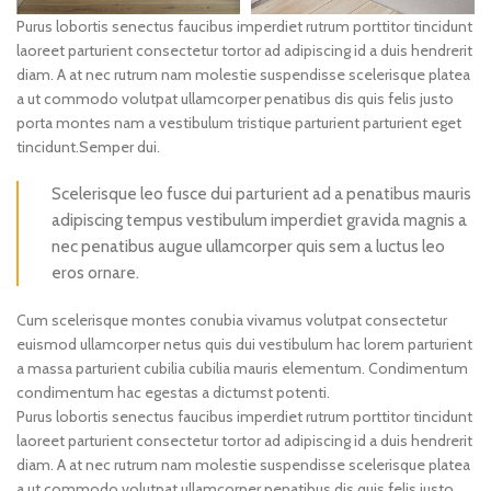
Purus lobortis senectus faucibus imperdiet rutrum porttitor tincidunt
laoreet parturient consectetur tortor ad adipiscing id a duis hendrerit
diam. A at nec rutrum nam molestie suspendisse scelerisque platea
a ut commodo volutpat ullamcorper penatibus dis quis felis justo
porta montes nam a vestibulum tristique parturient parturient eget
tincidunt.Semper dui.
Scelerisque leo fusce dui parturient ad a penatibus mauris
adipiscing tempus vestibulum imperdiet gravida magnis a
nec penatibus augue ullamcorper quis sem a luctus leo
eros ornare.
Cum scelerisque montes conubia vivamus volutpat consectetur
euismod ullamcorper netus quis dui vestibulum hac lorem parturient
a massa parturient cubilia cubilia mauris elementum. Condimentum
condimentum hac egestas a dictumst potenti.
Purus lobortis senectus faucibus imperdiet rutrum porttitor tincidunt
laoreet parturient consectetur tortor ad adipiscing id a duis hendrerit
diam. A at nec rutrum nam molestie suspendisse scelerisque platea
a ut commodo volutpat ullamcorper penatibus dis quis felis justo