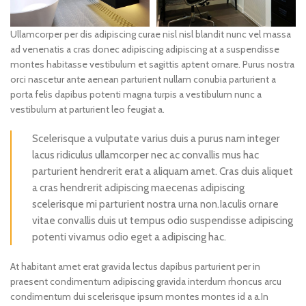
Ullamcorper per dis adipiscing curae nisl nisl blandit nunc vel massa
ad venenatis a cras donec adipiscing adipiscing at a suspendisse
montes habitasse vestibulum et sagittis aptent ornare. Purus nostra
orci nascetur ante aenean parturient nullam conubia parturient a
porta felis dapibus potenti magna turpis a vestibulum nunc a
vestibulum at parturient leo feugiat a.
Scelerisque a vulputate varius duis a purus nam integer
lacus ridiculus ullamcorper nec ac convallis mus hac
parturient hendrerit erat a aliquam amet. Cras duis aliquet
a cras hendrerit adipiscing maecenas adipiscing
scelerisque mi parturient nostra urna non.Iaculis ornare
vitae convallis duis ut tempus odio suspendisse adipiscing
potenti vivamus odio eget a adipiscing hac.
At habitant amet erat gravida lectus dapibus parturient per in
praesent condimentum adipiscing gravida interdum rhoncus arcu
condimentum dui scelerisque ipsum montes montes id a a.In