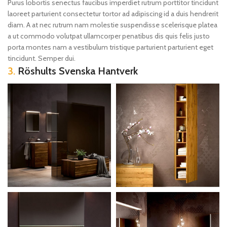
Purus lobortis senectus faucibus imperdiet rutrum porttitor tincidunt
laoreet parturient consectetur tortor ad adipiscing id a duis hendrerit
diam. A at nec rutrum nam molestie suspendisse scelerisque platea
a ut commodo volutpat ullamcorper penatibus dis quis felis justo
porta montes nam a vestibulum tristique parturient parturient eget
tincidunt. Semper dui.
3.
Röshults Svenska Hantverk