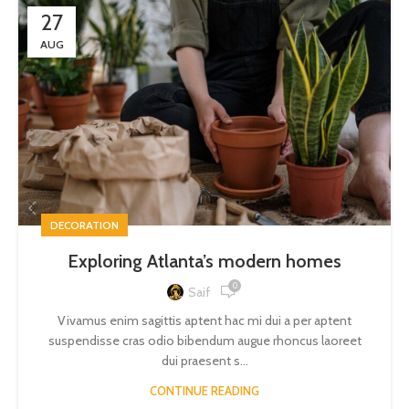
27
AUG
DECORATION
Exploring Atlanta’s modern homes
0
Saif
Vivamus enim sagittis aptent hac mi dui a per aptent
suspendisse cras odio bibendum augue rhoncus laoreet
dui praesent s...
CONTINUE READING