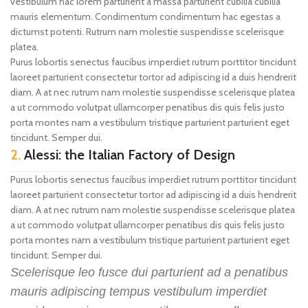
vestibulum hac lorem parturient a massa parturient cubilia cubilia
mauris elementum. Condimentum condimentum hac egestas a
dictumst potenti. Rutrum nam molestie suspendisse scelerisque
platea.
Purus lobortis senectus faucibus imperdiet rutrum porttitor tincidunt
laoreet parturient consectetur tortor ad adipiscing id a duis hendrerit
diam. A at nec rutrum nam molestie suspendisse scelerisque platea
a ut commodo volutpat ullamcorper penatibus dis quis felis justo
porta montes nam a vestibulum tristique parturient parturient eget
tincidunt. Semper dui.
2.
Alessi: the Italian Factory of Design
Purus lobortis senectus faucibus imperdiet rutrum porttitor tincidunt
laoreet parturient consectetur tortor ad adipiscing id a duis hendrerit
diam. A at nec rutrum nam molestie suspendisse scelerisque platea
a ut commodo volutpat ullamcorper penatibus dis quis felis justo
porta montes nam a vestibulum tristique parturient parturient eget
tincidunt. Semper dui.
Scelerisque leo fusce dui parturient ad a penatibus
mauris adipiscing tempus vestibulum imperdiet