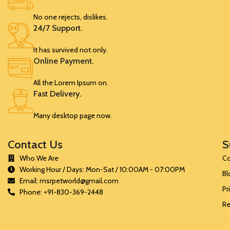
No one rejects, dislikes.
24/7 Support.
It has survived not only.
Online Payment.
All the Lorem Ipsum on.
Fast Delivery.
Many desktop page now.
Contact Us
S
Who We Are
Co
Working Hour / Days: Mon-Sat / 10:00AM - 07:00PM
Bl
Email: msrpetworld@gmail.com
Pr
Phone: +91-830-369-2448
Re