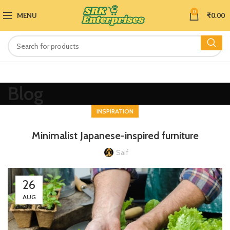
0
MENU
₹
0.00
Blog
INSPIRATION
Minimalist Japanese-inspired furniture
Saif
26
AUG