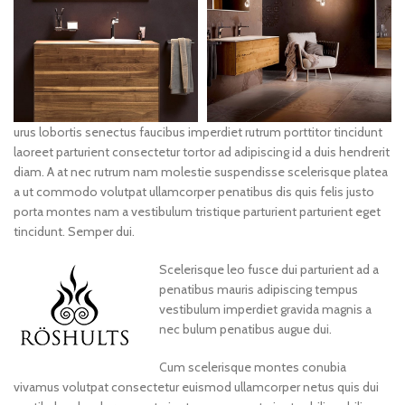
urus lobortis senectus faucibus imperdiet rutrum porttitor tincidunt
laoreet parturient consectetur tortor ad adipiscing id a duis hendrerit
diam. A at nec rutrum nam molestie suspendisse scelerisque platea
a ut commodo volutpat ullamcorper penatibus dis quis felis justo
porta montes nam a vestibulum tristique parturient parturient eget
tincidunt. Semper dui.
Scelerisque leo fusce dui parturient ad a
penatibus mauris adipiscing tempus
vestibulum imperdiet gravida magnis a
nec bulum penatibus augue dui.
Cum scelerisque montes conubia
vivamus volutpat consectetur euismod ullamcorper netus quis dui